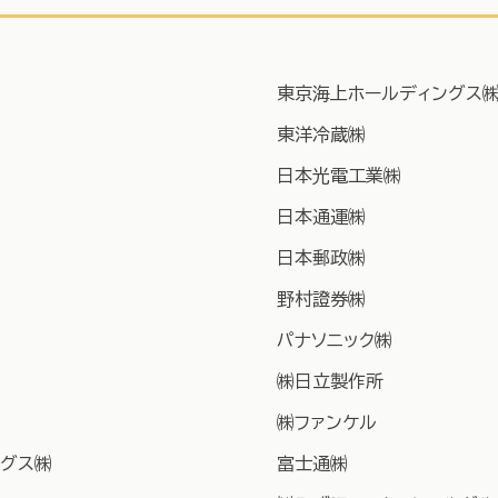
東京海上ホールディングス
東洋冷蔵㈱
日本光電工業㈱
日本通運㈱
日本郵政㈱
野村證券㈱
パナソニック㈱
㈱日立製作所
㈱ファンケル
ングス㈱
富士通㈱