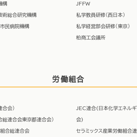
機構
​JFFW
業技術総合研究機構
​私学教員研修（西日本）
市民病院機構
私学経営部会研修（東京）
柏商工会議所
労働組合
連合会）
JEC連合(日本化学エネル
合総連合会東京都連合会）
会)
組合総連合会
セラミックス産業労働組合