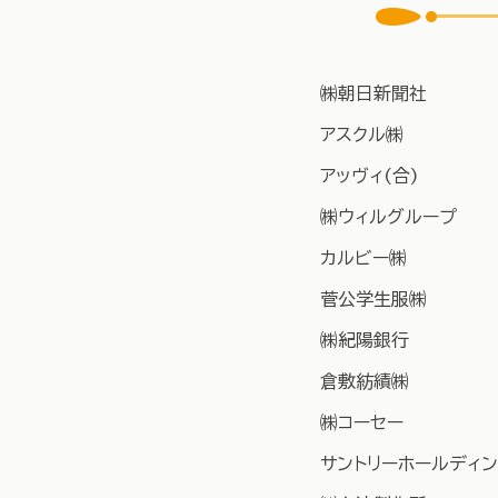
㈱朝日新聞社
アスクル㈱
アッヴィ(合)
㈱ウィルグループ
カルビー㈱
菅公学生服㈱
㈱紀陽銀行
倉敷紡績㈱
㈱コーセー
サントリーホールディ