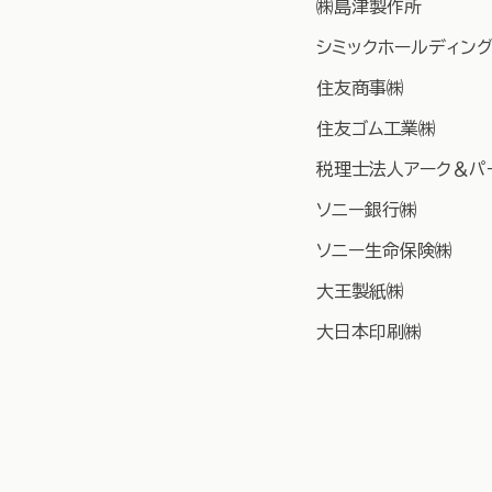
㈱島津製作所
シミックホールディン
住友商事㈱
住友ゴム工業㈱
税理士法人アーク＆パ
ソニー銀行㈱
ソニー生命保険㈱
大王製紙㈱
大日本印刷㈱