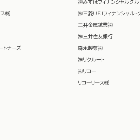
㈱みずほフィナンシャルグル
グス㈱
㈱三菱UFJフィナンシャル・
三井金属鉱業㈱
㈱三井住友銀行
ートナーズ
森永製菓㈱
㈱リクルート
​​㈱リコー
リコーリース㈱