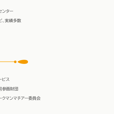
センター
ど、実績多数
ービス
同参画財団
ークマンマチアー委員会