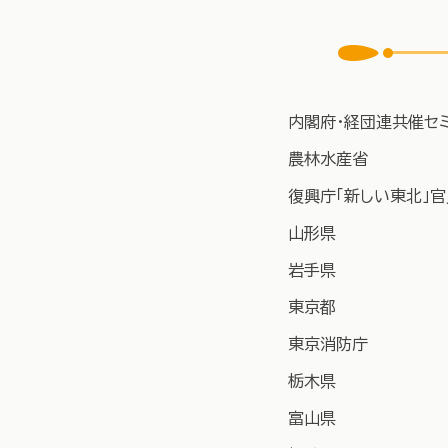
内閣府・経団連共催セ
農林水産省
復興庁「新しい東北」
山形県​
岩手県
東京都​
東京消防庁
栃木県
​富山県