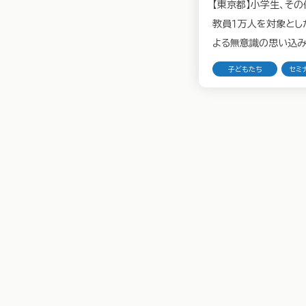
【東京都】小学生、その
教員１万人を対象とし
よる無意識の思い込み
シャス・バイアス）」調査
子どもたち
セミ