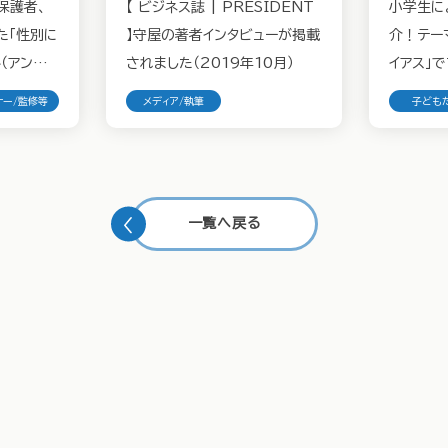
保護者、
【 ビジネス誌 | PRESIDENT
小学生に
た「性別に
】守屋の著者インタビューが掲載
介！テー
（アンコン
されました（2019年10月）
イアス」で
ナー/監修等
メディア/執筆
子ども
一覧へ戻る