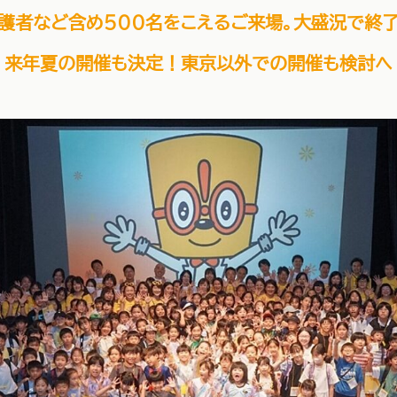
護者など含め500名をこえる
ご来場。大盛況で終
来年夏の開催も決定！
東京以外での開催も検討へ