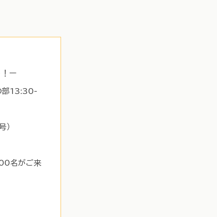
う！ー
部13:30-
号）
400名がご来