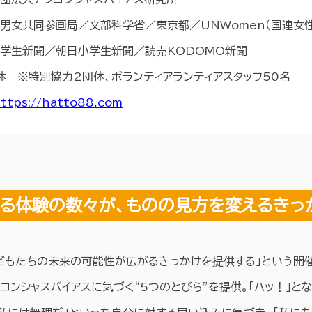
府男女共同参画局／文部科学省／東京都／UNWomen（国連女
学生新聞／朝日小学生新聞／読売KODOMO新聞
団体 ※特別協力2団体、ボランティアランティアスタッフ50名
ttps://hatto88.com
なる体験の数々が、ものの見方を変えるき
どもたちの未来の可能性が広がるきっかけを提供する」という開
コンシャスバイアスに気づく“5つのとびら”を提供。「ハッ！」と