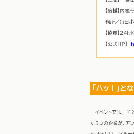
【後援】内閣
務所／毎日小
【協賛】24
【公式HP】
h
「ハッ！」と
イベントでは、「子
た5つの企業が、アン