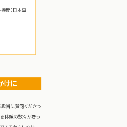
性機関）日本事
っかけに
催趣旨に賛同くださっ
なる体験の数々がきっ