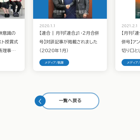
2020.1.1
2021.2.1
「無意識の
【連合 | 月刊『連合』１・２月合併
【月刊「連
スト授賞式
号】対談記事が掲載されました
併号】ア
表理事の
（2020年1月）
切り口と
​
て携わり
メディア/執筆
メディア
一覧へ戻る